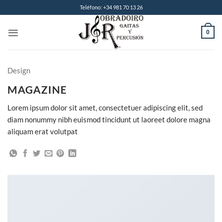
Saltar
Teléfono: +34 981 70 13 26
al
contenido
0
Design
MAGAZINE
Lorem ipsum dolor sit amet, consectetuer adipiscing elit, sed
diam nonummy nibh euismod tincidunt ut laoreet dolore magna
aliquam erat volutpat