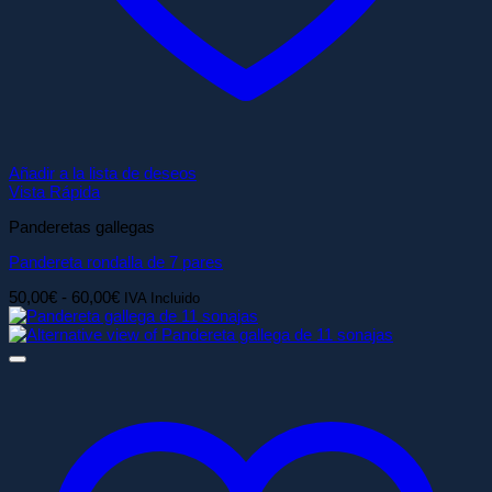
Añadir a la lista de deseos
Vista Rápida
Panderetas gallegas
Pandereta rondalla de 7 pares
Rango
50,00
€
-
60,00
€
IVA Incluido
de
precios:
desde
50,00€
hasta
60,00€