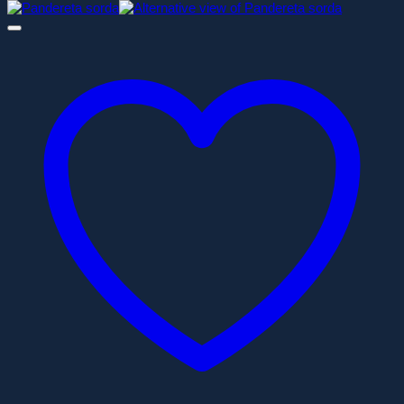
de
precios:
desde
60,00€
hasta
80,00€