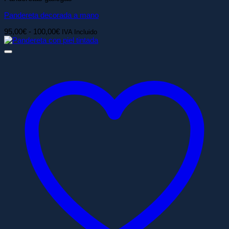
Pandereta decorada a mano
Rango
95,00
€
-
100,00
€
IVA Incluido
de
precios:
desde
95,00€
hasta
100,00€