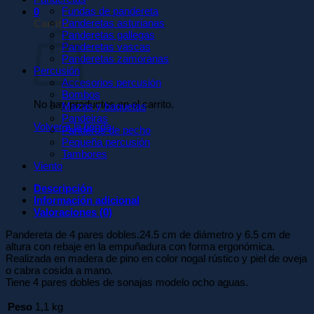
Fundas de pandereta
0
Panderetas asturianas
Carrito
Panderetas gallegas
Panderetas vascas
Panderetas zamoranas
Percusión
Accesorios percusión
Bombos
No hay productos en el carrito.
Mazas y baquetas
Pandeiras
Volver a la tienda
Panderos de pecho
Pequeña percusión
Tambores
Viento
Descripción
Información adicional
Valoraciones (0)
Pandereta de 4 pares dobles.24.5 cm de diámetro y 6.5 cm de
altura con rebaje en la empuñadura con forma ergonómica.
Realizada en madera de pino en color nogal rústico y piel de oveja
o cabra cosida a mano.
Tiene 4 pares dobles de sonajas modelo ocho aguas.
Peso
1,1 kg