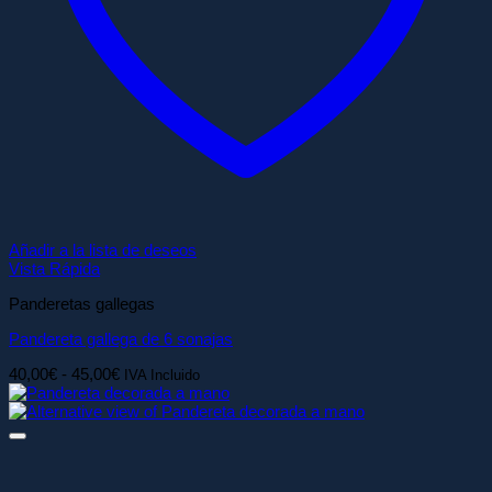
Añadir a la lista de deseos
Vista Rápida
Panderetas gallegas
Pandereta gallega de 6 sonajas
Rango
40,00
€
-
45,00
€
IVA Incluido
de
precios:
desde
40,00€
hasta
45,00€