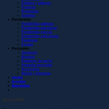
Palletas y pallones
Punteros
Ronquetas
Sopletes
Panderetas
Panderetas gallegas
Panderetas asturianas
Panderetas vascas
Panderetas zamoranas
Pandeiras
Fundas
Percusión
Tambores
Bombos
Panderos de pecho
Pequeña percusión
Accesorios
Mazas y baquetas
Viento
Acceder
Newsletter
Acceder