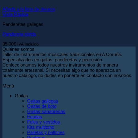
Añadir a la lista de deseos
Vista Rápida
Panderetas gallegas
Pandereta sorda
35,00
€
IVA Incluido
Quiénes somos
Taller de instrumentos musicales tradicionales en A Coruña.
Especializados en gaitas, panderetas y percusión.
Confeccionamos todos nuestros instrumentos de manera
totalmente artesanal. Si necesitas algo que no aparezca en
nuestro catálogo, no dudes en ponerte en contacto con nosotros.
Menú
Gaitas
Gaitas gallegas
Gaitas de boto
Gaitas sanabresas
Fundas
Foles y vestidos
Kits multitono
Palletas y pallones
Punteros