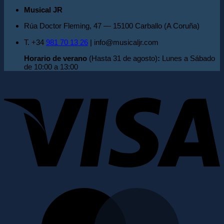
Musical JR
Rúa Doctor Fleming, 47 — 15100 Carballo (A Coruña)
T. +34
981 70 13 26
| info@musicaljr.com
Horario de verano
(Hasta 31 de agosto)
:
Lunes a Sábado
de 10:00 a 13:00
V
M