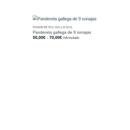
PANDERETAS GALLEGAS
Añadir
Añadir
Pandereta gallega de 9 sonajas
a la
a la
Rango
50,00
€
-
70,00
€
IVA Incluido
lista de
lista de
de
deseos
deseos
precios:
desde
50,00€
hasta
70,00€
P
P