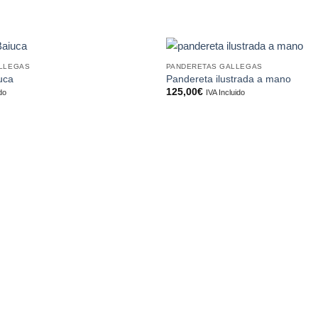
LLEGAS
PANDERETAS GALLEGAS
Añadir
uca
Pandereta ilustrada a mano
a la
125,00
€
ido
IVA Incluido
lista de
deseos