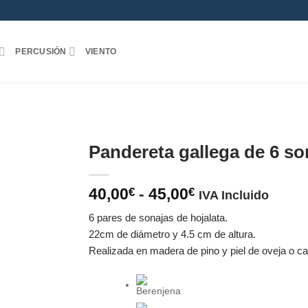
PERCUSIÓN
VIENTO
Pandereta gallega de 6 so
Rango
40,00
-
45,00
€
€
IVA Incluido
de
6 pares de sonajas de hojalata.
precios:
22cm de diámetro y 4.5 cm de altura.
desde
Realizada en madera de pino y piel de oveja o c
40,00€
hasta
45,00€