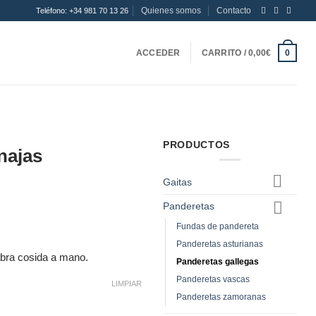
Quienes somos
Contacto
Teléfono: +34 981 70 13 26
ACCEDER
CARRITO /
0,00
€
0
PRODUCTOS
najas
Gaitas
Panderetas
Fundas de pandereta
Panderetas asturianas
abra cosida a mano.
Panderetas gallegas
Panderetas vascas
LIMPIAR
Panderetas zamoranas