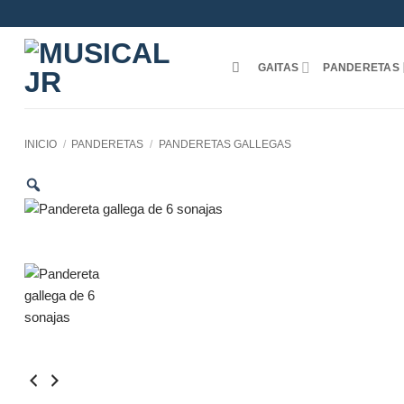
Saltar
al
contenido
GAITAS
PANDERETAS
INICIO
/
PANDERETAS
/
PANDERETAS GALLEGAS
Zoom