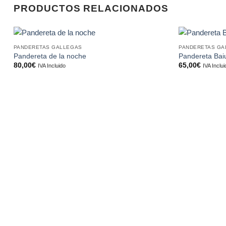
PRODUCTOS RELACIONADOS
PANDERETAS GALLEGAS
PANDERETAS GA
Añadir
Pandereta de la noche
Pandereta Bai
a la
80,00
€
65,00
€
IVA Incluido
IVA Inclu
lista de
deseos