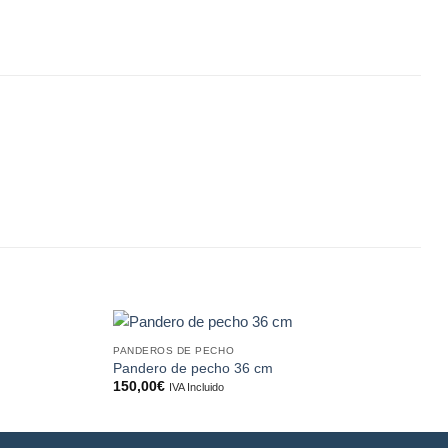
PANDEROS DE PECHO
P
Añadir
Añadir
Pandero de pecho 36 cm
a la
a la
150,00
€
IVA Incluido
lista de
lista de
deseos
deseos