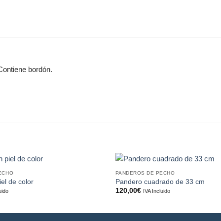
Contiene bordón.
ECHO
PANDEROS DE PECHO
Añadir
el de color
Pandero cuadrado de 33 cm
a la
120,00
€
uido
IVA Incluido
lista de
deseos