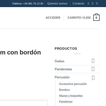
Quienes somos
Contacto
Teléfono: +34 981 70 13 26
ACCEDER
CARRITO /
0,00
€
0
PRODUCTOS
cm con bordón
Gaitas
Panderetas
Percusión
Accesorios percusión
Bombos
Mazas y baquetas
Pandeiras