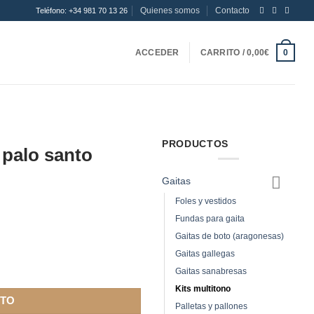
Quienes somos
Contacto
Teléfono: +34 981 70 13 26
ACCEDER
CARRITO /
0,00
€
0
PRODUCTOS
 palo santo
Gaitas
Foles y vestidos
Fundas para gaita
Gaitas de boto (aragonesas)
Gaitas gallegas
Gaitas sanabresas
Kits multitono
ITO
Palletas y pallones