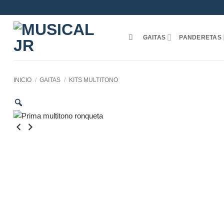
Saltar
al
contenido
GAITAS
PANDERETAS
INICIO
/
GAITAS
/
KITS MULTITONO
Zoom