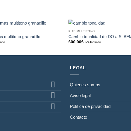
KITS MULTITONO
Añadir
s multitono granadillo
Cambio tonalidad de DO a SI BE
a la
600,00
€
uido
IVA Incluido
lista de
deseos
LEGAL
Quienes somos
Aviso legal
Política de privacidad
Contacto