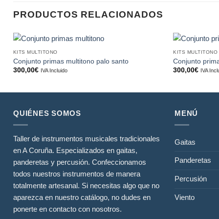
PRODUCTOS RELACIONADOS
KITS MULTITONO
KITS MULTITONO
Añadir
Conjunto primas multitono palo santo
Conjunto prima
a la
300,00
€
300,00
€
IVA Incluido
IVA Incl
lista de
deseos
QUIÉNES SOMOS
MENÚ
Taller de instrumentos musicales tradicionales
Gaitas
en A Coruña. Especializados en gaitas,
Panderetas
panderetas y percusión. Confeccionamos
todos nuestros instrumentos de manera
Percusión
totalmente artesanal. Si necesitas algo que no
Viento
aparezca en nuestro catálogo, no dudes en
ponerte en contacto con nosotros.