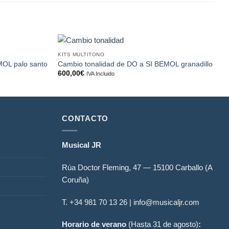
KITS MULTITONO
K
Añadir
Añadir
MOL palo santo
Cambio tonalidad de DO a SI BEMOL granadillo
A
a la
a la
600,00
€
IVA Incluido
lista de
lista de
deseos
deseos
CONTACTO
Musical JR
Rúa Doctor Fleming, 47 — 15100 Carballo (A
Coruña)
T. +34
981 70 13 26
| info@musicaljr.com
Horario de verano
(Hasta 31 de agosto)
: