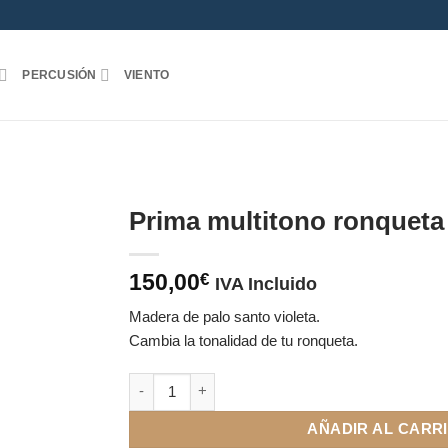
PERCUSIÓN
VIENTO
Prima multitono ronqueta
150,00
€
IVA Incluido
Madera de palo santo violeta.
Cambia la tonalidad de tu ronqueta.
Prima multitono ronqueta palo santo cantidad
AÑADIR AL CARR