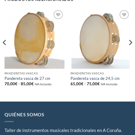
Añadir
Añadir
a la
a la
lista
lista
de
de
deseos
deseos
PANDERETAS VASCAS
PANDERETAS VASCAS
Pandereta vasca de 27 cm
Pandereta vasca de 24,5 cm
Rango
Rango
70,00
€
-
85,00
€
65,00
€
-
75,00
€
IVA Incluido
IVA Incluido
de
de
precios:
precios:
desde
desde
70,00€
65,00€
hasta
hasta
85,00€
75,00€
QUIÉNES SOMOS
Taller de instrumentos musicales tradicionales en A Coruña.