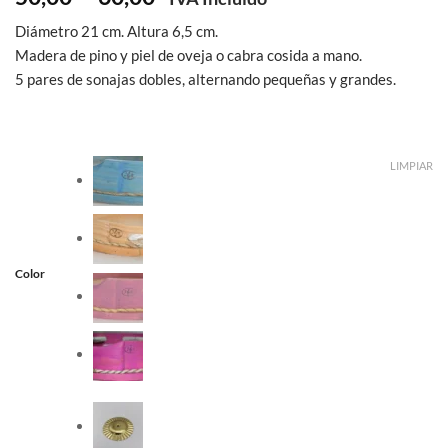
de
Diámetro 21 cm. Altura 6,5 cm.
precios:
Madera de pino y piel de oveja o cabra cosida a mano.
desde
50,00€
5 pares de sonajas dobles, alternando pequeñas y grandes.
hasta
60,00€
LIMPIAR
Color