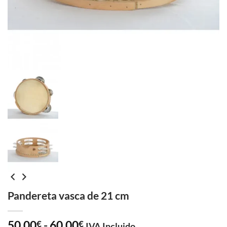
Pandereta vasca de 21 cm
Rango
50,00
-
60,00
€
€
IVA Incluido