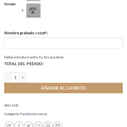
Sonajas
Nombre grabado
€
(
+
12,00
)
Debes introducir entre 3 y 10 caracteres.
TOTAL DEL PEDIDO:
Pandereta vasca de 21 cm cantidad
AÑADIR AL CARRITO
SKU:
N/D
Categoría:
Panderetas vascas