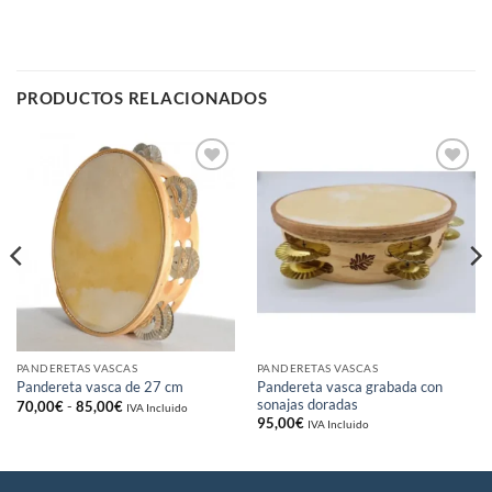
PRODUCTOS RELACIONADOS
Añadir
Añadir
a la
a la
lista
lista
de
de
deseos
deseos
PANDERETAS VASCAS
PANDERETAS VASCAS
Pandereta vasca grabada con
Pandereta vasca de 27 cm
sonajas doradas
Rango
70,00
€
-
85,00
€
IVA Incluido
de
95,00
€
IVA Incluido
precios:
desde
70,00€
hasta
85,00€