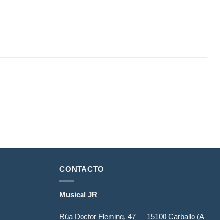
Añadir
a la
lista de
deseos
CONTACTO
Musical JR
Rúa Doctor Fleming, 47 — 15100 Carballo (A