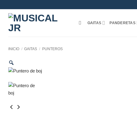
Saltar
al
contenido
GAITAS
PANDERETAS
INICIO
/
GAITAS
/
PUNTEROS
Zoom