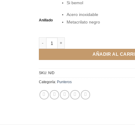
Si bemol
Acero inoxidable
Anillado
Metacrilato negro
Puntero de boj cantidad
AÑADIR AL CARR
SKU:
N/D
Categoría:
Punteros