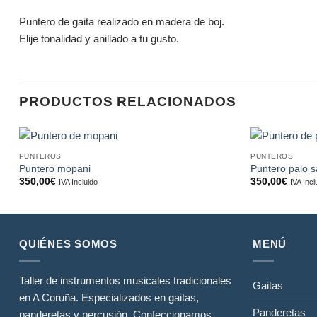
Puntero de gaita realizado en madera de boj.
Elije tonalidad y anillado a tu gusto.
PRODUCTOS RELACIONADOS
PUNTEROS
PUNTEROS
Añadir
Puntero mopani
Puntero palo s
a la
350,00
€
350,00
€
IVA Incluido
IVA Incl
lista de
deseos
QUIÉNES SOMOS
MENÚ
Taller de instrumentos musicales tradicionales
Gaitas
en A Coruña. Especializados en gaitas,
Panderetas
panderetas y percusión. Confeccionamos