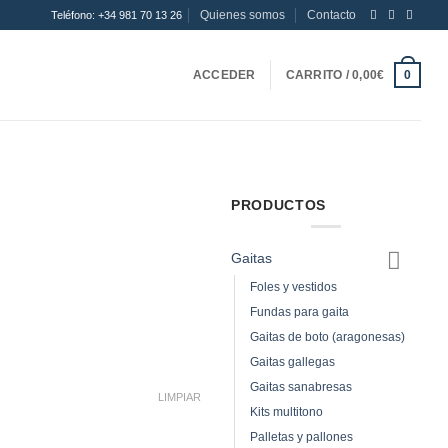
Quienes somos
Contacto
Teléfono: +34 981 70 13 26
ACCEDER
CARRITO /
0,00
€
0
PRODUCTOS
Gaitas
Foles y vestidos
Fundas para gaita
Gaitas de boto (aragonesas)
Gaitas gallegas
Gaitas sanabresas
LIMPIAR
Kits multitono
Palletas y pallones