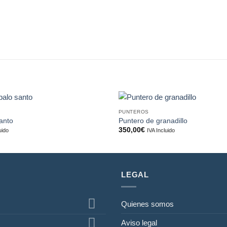
PUNTEROS
Añadir
anto
Puntero de granadillo
a la
350,00
€
uido
IVA Incluido
lista de
deseos
LEGAL
Quienes somos
Aviso legal