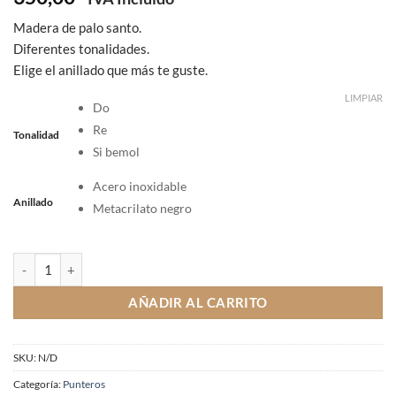
Madera de palo santo.
Diferentes tonalidades.
Elige el anillado que más te guste.
LIMPIAR
Do
Re
Tonalidad
Si bemol
Acero inoxidable
Anillado
Metacrilato negro
Puntero palo santo cantidad
AÑADIR AL CARRITO
SKU:
N/D
Categoría:
Punteros