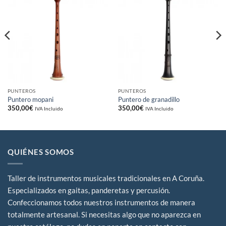
Añadir
Añadir
a la
a la
lista
lista
de
de
deseos
deseos
PUNTEROS
PUNTEROS
Puntero mopani
Puntero de granadillo
350,00
€
350,00
€
IVA Incluido
IVA Incluido
QUIÉNES SOMOS
Taller de instrumentos musicales tradicionales en A Coruña.
Especializados en gaitas, panderetas y percusión.
Confeccionamos todos nuestros instrumentos de manera
totalmente artesanal. Si necesitas algo que no aparezca en